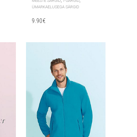
,
,
MEESTE SÄRGID
T-SÄRGID
ÜMARKAELUSEGA SÄRGID
9.90
€