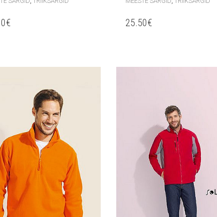
,
,
TE SÄRGID
TRIIKSÄRGID
MEESTE SÄRGID
TRIIKSÄRGID
90
€
25.50
€