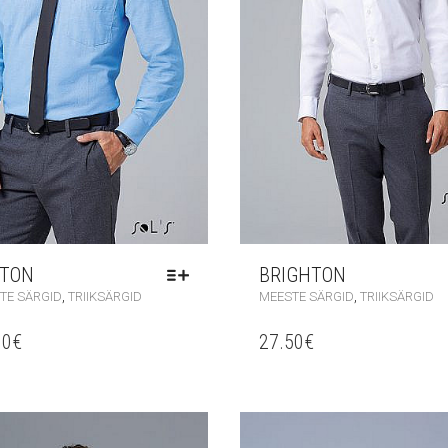
TON
BRIGHTON
,
,
TE SÄRGID
TRIIKSÄRGID
MEESTE SÄRGID
TRIIKSÄRGID
90
€
27.50
€