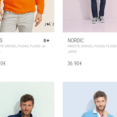
S
NORDIC
,
,
TE SÄRGID
PUSAD, FLIISID JA
MEESTE SÄRGID
PUSAD, FLIISID
D
JAKID
90
€
36.90
€