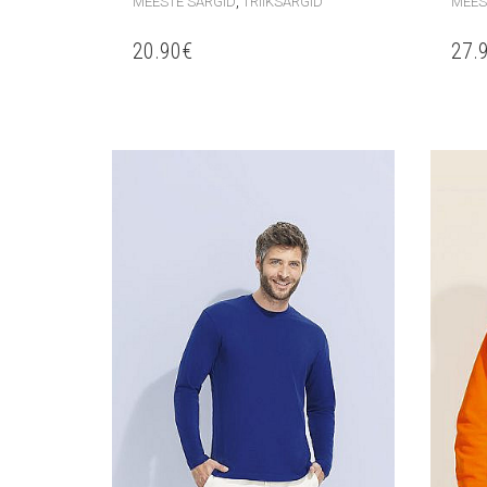
,
MEESTE SÄRGID
TRIIKSÄRGID
MEES
20.90
€
27.