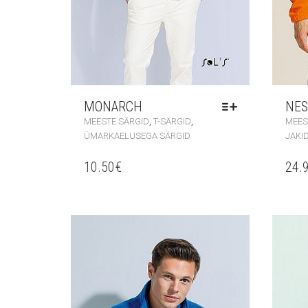
MONARCH
NES
,
,
MEESTE SÄRGID
T-SÄRGID
MEES
ÜMARKAELUSEGA SÄRGID
JAKI
10.50
€
24.