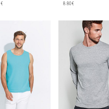
0
€
8.80
€