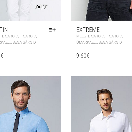
TIN
EXTREME
,
,
,
,
TE SÄRGID
T-SÄRGID
MEESTE SÄRGID
T-SÄRGID
KAELUSEGA SÄRGID
ÜMARKAELUSEGA SÄRGID
0
€
9.60
€