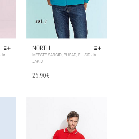
NORTH
,
 JA
MEESTE SÄRGID
PUSAD, FLIISID JA
JAKID
25.90
€