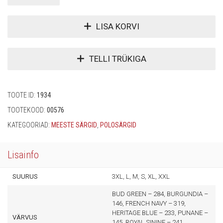
LISA KORVI
TELLI TRÜKIGA
TOOTE ID:
1934
TOOTEKOOD:
00576
KATEGOORIAD:
MEESTE SÄRGID
,
POLOSÄRGID
Lisainfo
SUURUS
3XL, L, M, S, XL, XXL
BUD GREEN – 284, BURGUNDIA –
146, FRENCH NAVY – 319,
HERITAGE BLUE – 233, PUNANE –
VÄRVUS
145, ROYAL SININE – 241,