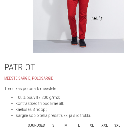
PATRIOT
MEESTE SÄRGID
,
POLOSÄRGID
Trendikas polosärk meestele
100% puuvill / 200 g/m2;
kontrastsed triibud krae all;
kaeluses 3 nööpi;
särgile sobib teha presstrükki ja siiditrükki.
SUURUSED
S
M
L
XL
XXL
3XL