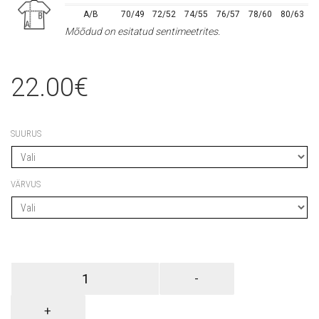
A/B
70/49
72/52
74/55
76/57
78/60
80/63
Mõõdud on esitatud sentimeetrites.
22.00
€
SUURUS
VÄRVUS