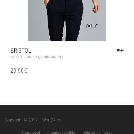
BRISTOL
,
MEESTE SÄRGID
TRIIKSÄRGID
20.90
€
Copyright © 2019 – Shirt24.ee
T-särgipood
Privaatsuspoliitika
Tellimistingimused