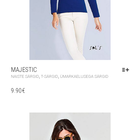
MAJESTIC
,
,
NAISTE SÄRGID
T-SÄRGID
ÜMARKAELUSEGA SÄRGID
9.90
€