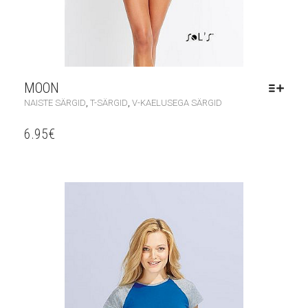
MOON
,
,
NAISTE SÄRGID
T-SÄRGID
V-KAELUSEGA SÄRGID
6.95
€