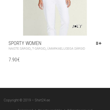
SPORTY WOMEN
,
,
NAISTE SÄRGID
T-SÄRGID
ÜMARKAELUSEGA SÄRGID
7.90
€
Copyright © 2019 – Shirt24.ee