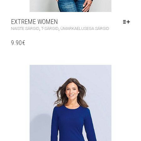
EXTREME WOMEN
,
,
NAISTE SÄRGID
T-SÄRGID
ÜMARKAELUSEGA SÄRGID
9.90
€