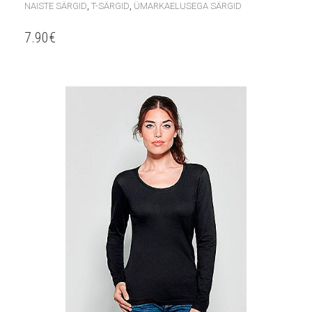
,
,
NAISTE SÄRGID
T-SÄRGID
ÜMARKAELUSEGA SÄRGID
7.90
€