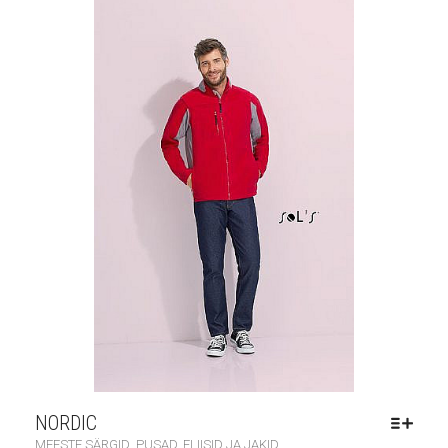
NORDIC
,
MEESTE SÄRGID
PUSAD, FLIISID JA JAKID