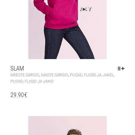
SLAM
,
,
,
MEESTE SÄRGID
NAISTE SÄRGID
PUSAD, FLIISID JA JAKID
PUSAD, FLIISID JA JAKID
29.90
€