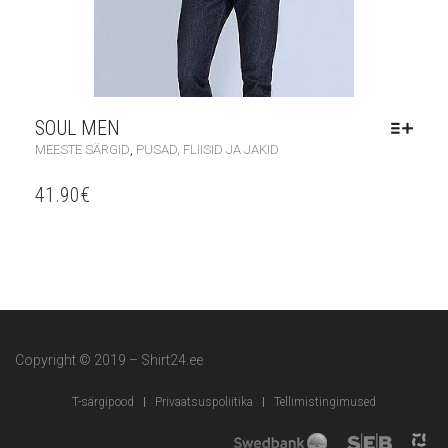
SOUL MEN
,
MEESTE SÄRGID
PUSAD, FLIISID JA JAKID
41.90
€
Copyright © 2019 – Shirt24.ee
T-särgipood
Privaatsuspoliitika
Tellimistingimused