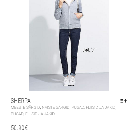
SHERPA
,
,
,
MEESTE SÄRGID
NAISTE SÄRGID
PUSAD, FLIISID JA JAKID
PUSAD, FLIISID JA JAKID
50.90
€