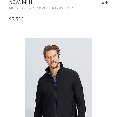
NOVA MEN
,
MEESTE SÄRGID
PUSAD, FLIISID JA JAKID
27.50
€