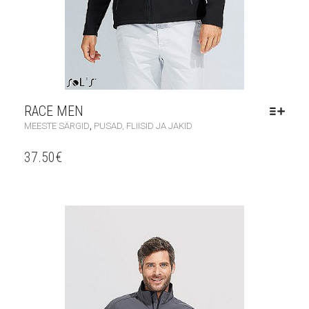
RACE MEN
,
MEESTE SÄRGID
PUSAD, FLIISID JA JAKID
37.50
€