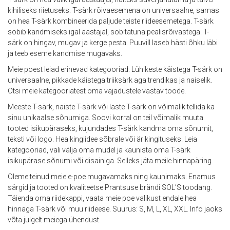
kihiliseks riietuseks. T-särk rõivaesemena on universaalne, samas
on hea T-särk kombineerida paljude teiste riideesemetega. T-särk
sobib kandmiseks igal aastajal, sobitatuna pealisrõivastega. T-
särk on hingav, mugav ja kerge pesta. Puuvill laseb hästi õhku läbi
ja teeb eseme kandmise mugavaks.
Meie poest leiad erinevad kategooriad. Lühikeste käistega T-särk on
universaalne, pikkade käistega triiksärk aga trendikas ja naiselik.
Otsi meie kategooriatest oma vajadustele vastav toode.
Meeste T-särk, naiste T-särk või laste T-särk on võimalik tellida ka
sinu unikaalse sõnumiga. Soovi korral on teil võimalik muuta
tooted isikupäraseks, kujundades T-särk kandma oma sõnumit,
teksti või logo. Hea kingiidee sõbrale või ärikingituseks. Leia
kategooriad, vali välja oma mudel ja kaunista oma T-särk
isikupärase sõnumi või disainiga. Selleks jäta meile hinnapäring.
Oleme teinud meie e-poe mugavamaks ning kaunimaks. Enamus
särgid ja tooted on kvaliteetse Prantsuse brändi SOL’S toodang.
Täienda oma riidekappi, vaata meie poe valikust endale hea
hinnaga T-särk või muu riideese. Suurus: S, M, L, XL, XXL. Info jaoks
võta julgelt meiega ühendust.