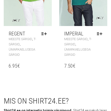
REGENT
IMPERIAL
,
,
MEESTE SÄRGID
T-
MEESTE SÄRGID
T-
,
,
SÄRGID
SÄRGID
ÜMARKAELUSEGA
ÜMARKAELUSEGA
SÄRGID
SÄRGID
6.95
€
7.50
€
MIS ON SHIRT24.EE?
Shirt24.ee on internetis toimiv särgipood.
Shirt24.ee pakub laias