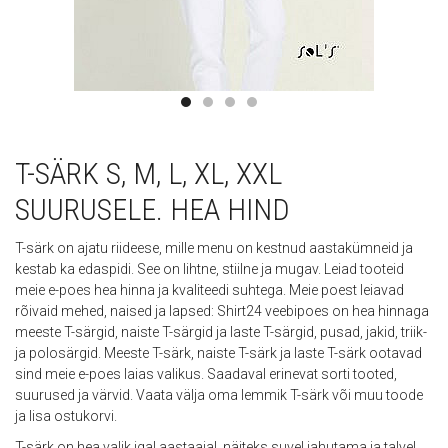
T-SÄRK S, M, L, XL, XXL
SUURUSELE. HEA HIND
T-särk on ajatu riideese, mille menu on kestnud aastakümneid ja
kestab ka edaspidi. See on lihtne, stiilne ja mugav. Leiad tooteid
meie e-poes hea hinna ja kvaliteedi suhtega. Meie poest leiavad
rõivaid mehed, naised ja lapsed: Shirt24 veebipoes on hea hinnaga
meeste T-särgid, naiste T-särgid ja laste T-särgid, pusad, jakid, triik-
ja polosärgid. Meeste T-särk, naiste T-särk ja laste T-särk ootavad
sind meie e-poes laias valikus. Saadaval erinevat sorti tooted,
suurused ja värvid. Vaata välja oma lemmik T-särk või muu toode
ja lisa ostukorvi.
T-särk on hea valik igal aastaajal, näiteks suvel jahutama ja talvel