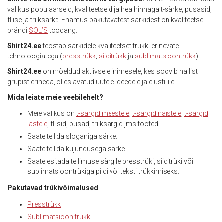
valikus populaarseid, kvaliteetseid ja hea hinnaga t-särke, pusasid,
fliise ja triiksärke. Enamus pakutavatest särkidest on kvaliteetse
brändi
SOL’S
toodang.
Shirt24.ee
teostab särkidele kvaliteetset trükki erinevate
tehnoloogiatega (
presstrükk
,
siiditrükk
ja
sublimatsioontrükk
).
Shirt24.ee
on mõeldud aktiivsele inimesele, kes soovib hallist
grupist erineda, olles avatud uutele ideedele ja elustiilile.
Mida leiate meie veebilehelt?
Meie valikus on
t-särgid meestele
,
t-särgid naistele
,
t-särgid
lastele
, fliisid, pusad, triiksärgid jms tooted.
Saate tellida sloganiga särke.
Saate tellida kujundusega särke.
Saate esitada tellimuse särgile presstrüki, siiditrüki või
sublimatsioontrükiga pildi või teksti trükkimiseks.
Pakutavad trükivõimalused
Presstrükk
Sublimatsioonitrükk