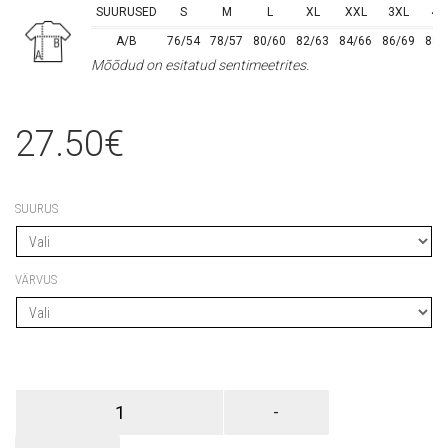
SUURUSED
S
M
L
XL
XXL
3XL
4X
A/B
76/54
78/57
80/60
82/63
84/66
86/69
88/
Mõõdud on esitatud sentimeetrites.
27.50
€
SUURUS
VÄRVUS