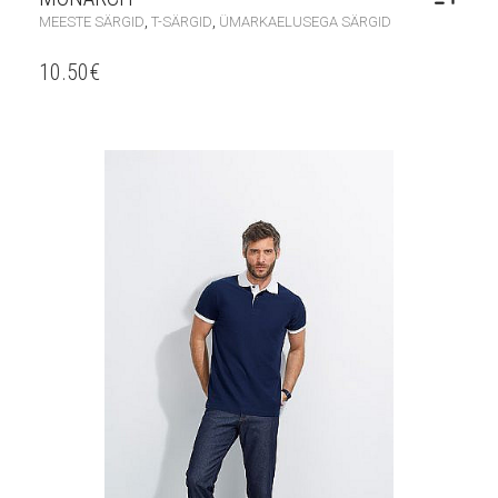
,
,
MEESTE SÄRGID
T-SÄRGID
ÜMARKAELUSEGA SÄRGID
10.50
€