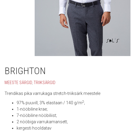
BRIGHTON
MEESTE SÄRGID
,
TRIIKSÄRGID
Trendikas pika varrukaga stretch-triiksärk meestele
2
97% puuvill, 3% elastaan / 140 g/m
;
1-nööbiline krae;
7-nööbiline nööbiliist;
2 nööbiga varrukamansett;
kergesti hooldatav