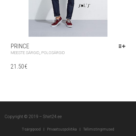
PRINCE
,
MEESTE SÄRGID
POLOSÄRGID
21.50
€
Copyright © 2019 – Shirt24.ee
T-särgipood
Privaatsuspoliitika
Tellimistingimused