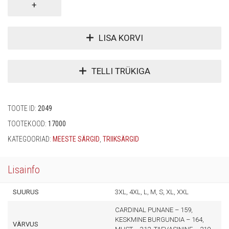
LISA KORVI
TELLI TRÜKIGA
TOOTE ID:
2049
TOOTEKOOD:
17000
KATEGOORIAD:
MEESTE SÄRGID
,
TRIIKSÄRGID
Lisainfo
SUURUS
3XL, 4XL, L, M, S, XL, XXL
CARDINAL PUNANE – 159,
KESKMINE BURGUNDIA – 164,
VÄRVUS