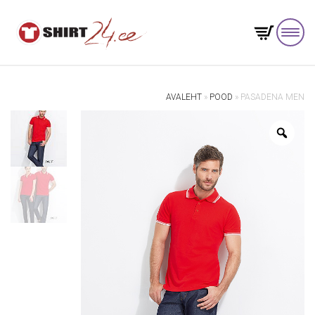
AVALEHT
»
POOD
»
PASADENA MEN