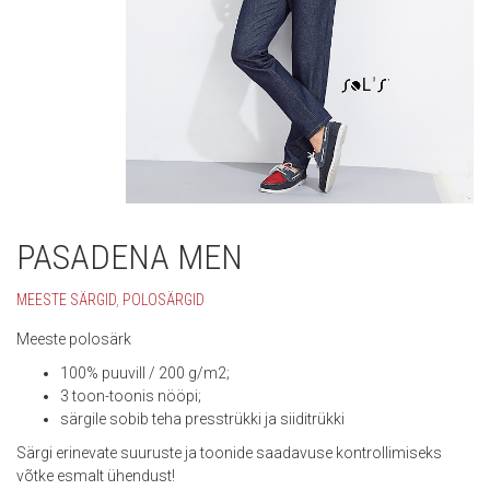
PASADENA MEN
MEESTE SÄRGID
,
POLOSÄRGID
Meeste polosärk
100% puuvill / 200 g/m2;
3 toon-toonis nööpi;
särgile sobib teha presstrükki ja siiditrükki
Särgi erinevate suuruste ja toonide saadavuse kontrollimiseks
võtke esmalt ühendust!