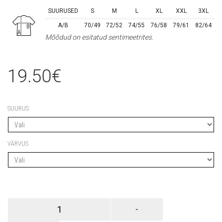
SUURUSED
S
M
L
XL
XXL
3XL
A/B
70/49
72/52
74/55
76/58
79/61
82/64
Mõõdud on esitatud sentimeetrites.
19.50
€
SUURUS
VÄRVUS