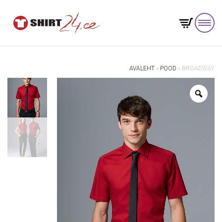
AVALEHT
»
POOD
»
BROADWAY