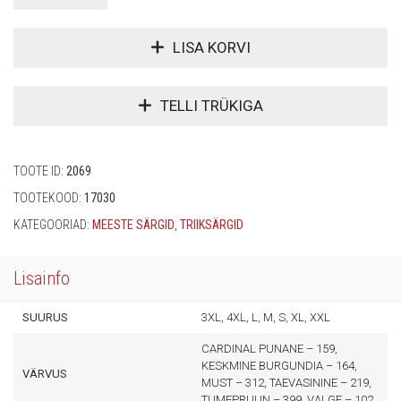
LISA KORVI
TELLI TRÜKIGA
TOOTE ID:
2069
TOOTEKOOD:
17030
KATEGOORIAD:
MEESTE SÄRGID
,
TRIIKSÄRGID
Lisainfo
SUURUS
3XL, 4XL, L, M, S, XL, XXL
CARDINAL PUNANE – 159,
KESKMINE BURGUNDIA – 164,
VÄRVUS
MUST – 312, TAEVASININE – 219,
TUMEPRUUN – 399, VALGE – 102