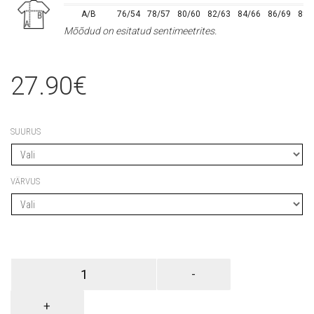
A/B
76/54
78/57
80/60
82/63
84/66
86/69
88/
Mõõdud on esitatud sentimeetrites.
27.90
€
SUURUS
VÄRVUS