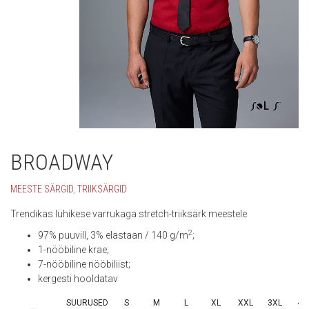
BROADWAY
MEESTE SÄRGID
,
TRIIKSÄRGID
Trendikas lühikese varrukaga stretch-triiksärk meestele
2
97% puuvill, 3% elastaan / 140 g/m
;
1-nööbiline krae;
7-nööbiline nööbiliist;
kergesti hooldatav
SUURUSED
S
M
L
XL
XXL
3XL
4X