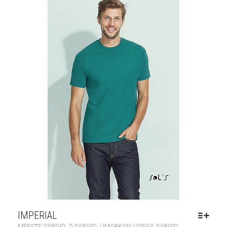
IMPERIAL
,
,
MEESTE SÄRGID
T-SÄRGID
ÜMARKAELUSEGA SÄRGID