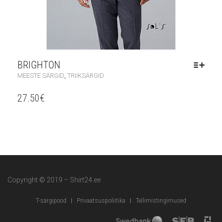
BRIGHTON
,
MEESTE SÄRGID
TRIIKSÄRGID
27.50
€
Copyright © 2019 – Shirt24.ee
T-särgipood
Privaatsuspoliitika
Tellimistingimused