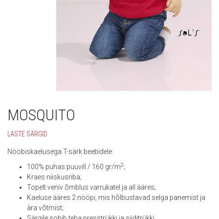
MOSQUITO
LASTE SÄRGID
Nööbiskaelusega T-särk beebidele.
2
100% puhas puuvill / 160 gr/m
;
Kraes niiskusriba;
Topelt veniv õmblus varrukatel ja all ääres;
Kaeluse ääres 2 nööpi, mis hõlbustavad selga panemist ja
ära võtmist;
Särgile sobib teha presstrükki ja siiditrükki.