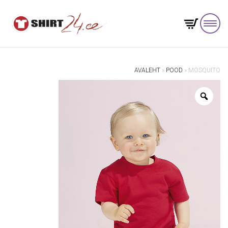
AVALEHT
»
POOD
»
MOSQUITO