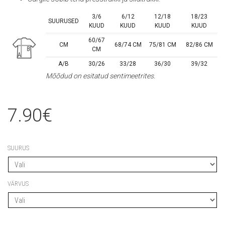
3/6
6/12
12/18
18/23
SUURUSED
KUUD
KUUD
KUUD
KUUD
60/67
CM
68/74 CM
75/81 CM
82/86 CM
CM
A/B
30/26
33/28
36/30
39/32
Mõõdud on esitatud sentimeetrites.
7.90
€
SUURUS
VÄRVUS