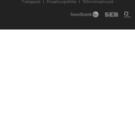
T-särgipood
Privaatsuspoliitika
Tellimistingimused