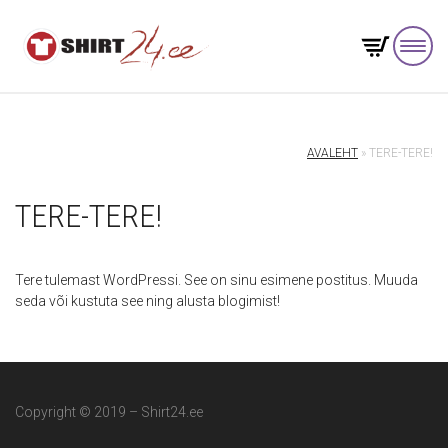
AVALEHT
»
TERE-TERE!
TERE-TERE!
Tere tulemast WordPressi. See on sinu esimene postitus. Muuda
seda või kustuta see ning alusta blogimist!
Copyright © 2019 – Shirt24.ee